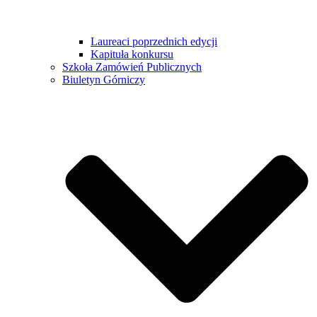
Laureaci poprzednich edycji
Kapituła konkursu
Szkoła Zamówień Publicznych
Biuletyn Górniczy