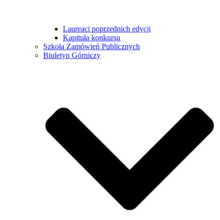
Laureaci poprzednich edycji
Kapituła konkursu
Szkoła Zamówień Publicznych
Biuletyn Górniczy