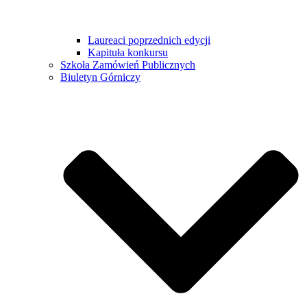
Laureaci poprzednich edycji
Kapituła konkursu
Szkoła Zamówień Publicznych
Biuletyn Górniczy