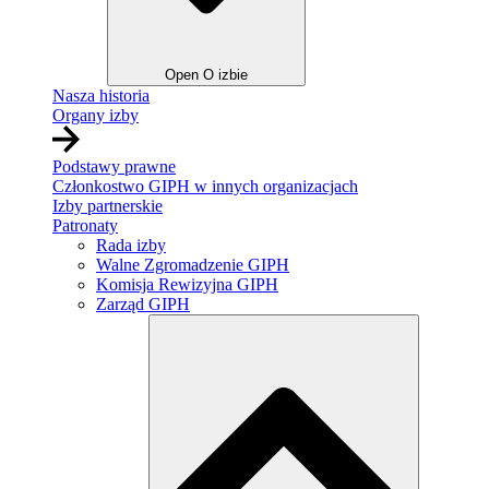
Open O izbie
Nasza historia
Organy izby
Podstawy prawne
Członkostwo GIPH w innych organizacjach
Izby partnerskie
Patronaty
Rada izby
Walne Zgromadzenie GIPH
Komisja Rewizyjna GIPH
Zarząd GIPH