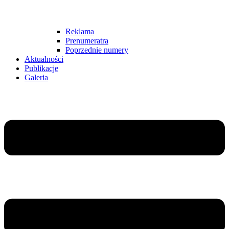
Reklama
Prenumeratra
Poprzednie numery
Aktualności
Publikacje
Galeria