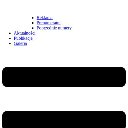
Reklama
Prenumeratra
Poprzednie numery
Aktualności
Publikacje
Galeria