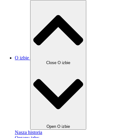
O izbie
Close O izbie
Open O izbie
Nasza historia
Organy izby