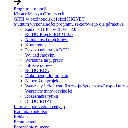
Program promocji
Klaster Maszyn Górniczych
GIPH w ogólnopolskiej sieci KIGNET
Studium wykonalności programu sektorowego dla górnictwa
Zadania GIPH w ROPT 2.0
RODO Projekt ROPT 2.0
Aktualności projektowe
Konferencja
Rozeznanie rynku BCU
Wyjazd studyjny
Wirtualne targi pracy
Infozawodowe
RODO BCU
Dokumenty do projektu
Nabór 3 do projektu
Warsztaty Lokalnego Rozwoju Społeczno-Gospodarcze
Warsztaty innowacyjności
Rozeznanie rynku
RODO ROPT
Laureaci poprzednich edycji
Kapituła konkursu
Reklama
Prenumerata
Poprzednie numery