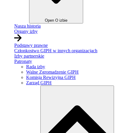
Open O izbie
Nasza historia
Organy izby
Podstawy prawne
Członkostwo GIPH w innych organizacjach
Izby partnerskie
Patronaty
Rada izby
Walne Zgromadzenie GIPH
Komisja Rewizyjna GIPH
Zarząd GIPH