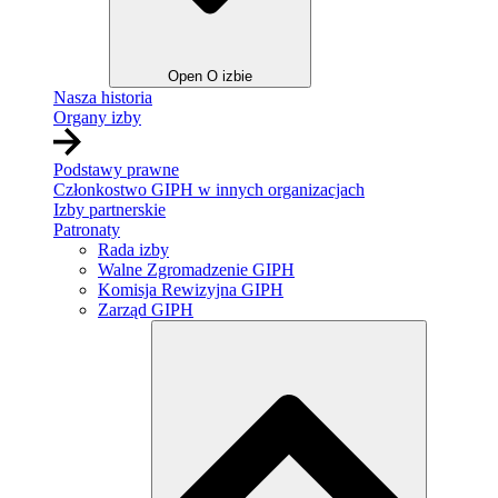
Open O izbie
Nasza historia
Organy izby
Podstawy prawne
Członkostwo GIPH w innych organizacjach
Izby partnerskie
Patronaty
Rada izby
Walne Zgromadzenie GIPH
Komisja Rewizyjna GIPH
Zarząd GIPH