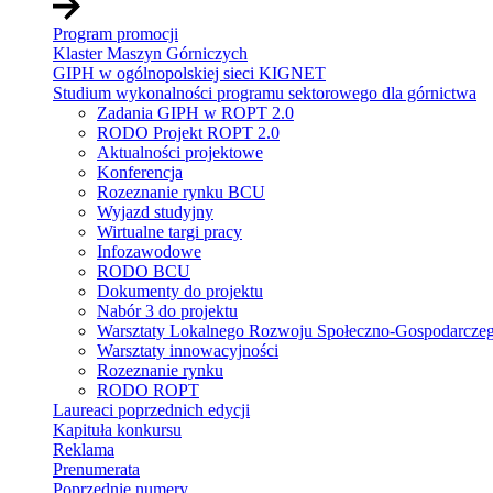
Program promocji
Klaster Maszyn Górniczych
GIPH w ogólnopolskiej sieci KIGNET
Studium wykonalności programu sektorowego dla górnictwa
Zadania GIPH w ROPT 2.0
RODO Projekt ROPT 2.0
Aktualności projektowe
Konferencja
Rozeznanie rynku BCU
Wyjazd studyjny
Wirtualne targi pracy
Infozawodowe
RODO BCU
Dokumenty do projektu
Nabór 3 do projektu
Warsztaty Lokalnego Rozwoju Społeczno-Gospodarcze
Warsztaty innowacyjności
Rozeznanie rynku
RODO ROPT
Laureaci poprzednich edycji
Kapituła konkursu
Reklama
Prenumerata
Poprzednie numery