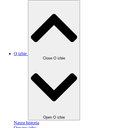
O izbie
Close O izbie
Open O izbie
Nasza historia
Organy izby