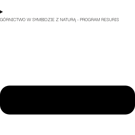
GÓRNICTWO W SYMBIOZIE Z NATURĄ - PROGRAM RESURIS